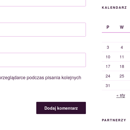
KALENDARZ
P
W
3
4
10
11
17
18
24
25
przeglądarce podczas pisania kolejnych
31
« sty
PARTNERZY