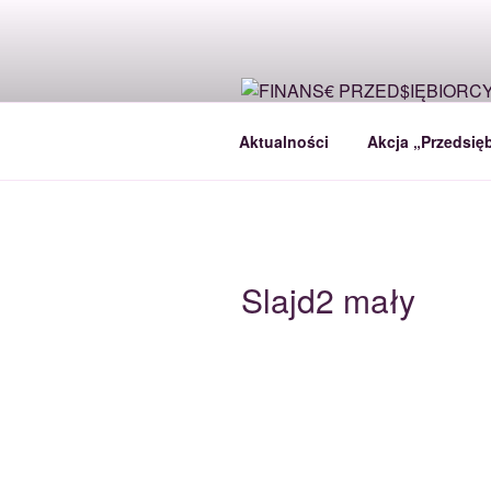
Przejdź
do
treści
Aktualności
Akcja „Przedsięb
Slajd2 mały