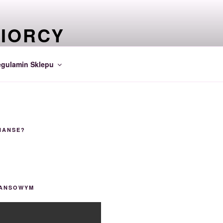
BIORCY
INANSACH…
gulamin Sklepu
NANSE?
NANSOWYM