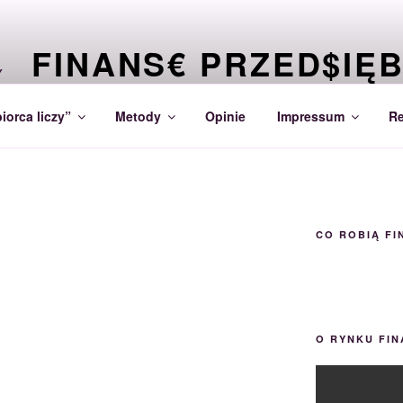
FINANS€ PRZED$IĘ
CO PRZEDSIĘBIORCA MUSI WIEDZIEĆ O SWOICH F
iorca liczy”
Metody
Opinie
Impressum
Re
CO ROBIĄ FI
O RYNKU FI