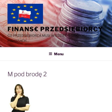
Przejdź
do
treści
FINANS€ PRZED$IĘBIORCY
CO PRZEDSIĘBIORCA MUSI WIEDZIEĆ O SWOICH
FINANSACH…
Menu
M pod brodę 2