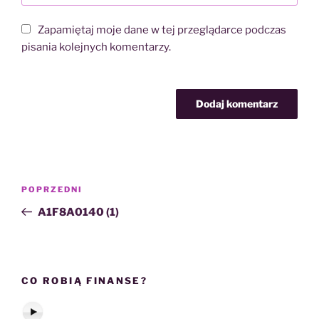
Zapamiętaj moje dane w tej przeglądarce podczas
pisania kolejnych komentarzy.
Nawigacja
POPRZEDNI
Poprzedni
wpisu
wpis
A1F8A0140 (1)
CO ROBIĄ FINANSE?