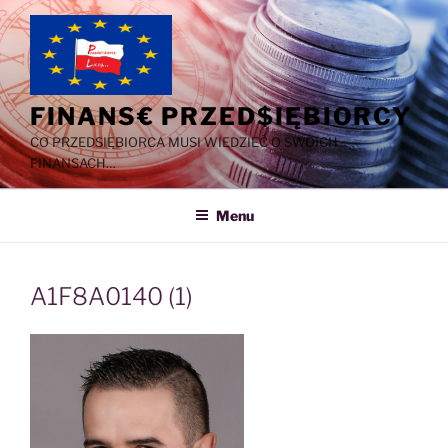
Przejdź
do
treści
FINANS€ PRZED$IĘBIORCY
CO PRZEDSIĘBIORCA MUSI WIEDZIEĆ O SWOICH
FINANSACH…
Menu
A1F8A0140 (1)