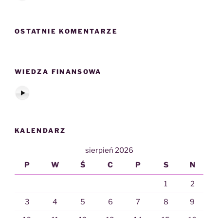
OSTATNIE KOMENTARZE
WIEDZA FINANSOWA
KALENDARZ
sierpień 2026
P
W
Ś
C
P
S
N
1
2
3
4
5
6
7
8
9