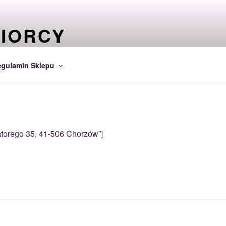
BIORCY
INANSACH…
gulamin Sklepu
torego 35, 41-506 Chorzów”]