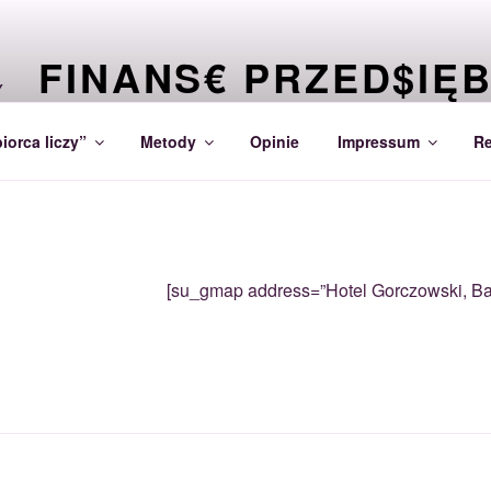
FINANS€ PRZED$IĘ
CO PRZEDSIĘBIORCA MUSI WIEDZIEĆ O SWOICH F
iorca liczy”
Metody
Opinie
Impressum
Re
[su_gmap address=”Hotel Gorczowski, Ba