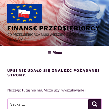
Przejdź
do
treści
FINANS€ PRZED$IĘBIORCY
CO PRZEDSIĘBIORCA MUSI WIEDZIEĆ O SWOICH
FINANSACH…
Menu
UPS! NIE UDAŁO SIĘ ZNALEŹĆ POŻĄDANEJ
STRONY.
Niczego tutaj nie ma. Może użyj wyszukiwarki?
Szukaj:
Szukaj