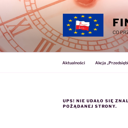
Przejdź
do
treści
FI
CO PR
Aktualności
Akcja „Przedsiębi
UPS! NIE UDAŁO SIĘ ZNA
POŻĄDANEJ STRONY.