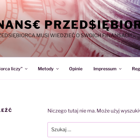
NANS€ PRZED$IĘBIO
ZEDSIĘBIORCA MUSI WIEDZIEĆ O SWOICH FINANSACH…
orca liczy”
Metody
Opinie
Impressum
Reg
LEŹĆ
Niczego tutaj nie ma. Może użyj wyszuk
Szukaj: