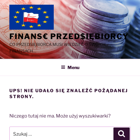
Przejdź
do
treści
FINANS€ PRZED$IĘBIORCY
CO PRZEDSIĘBIORCA MUSI WIEDZIEĆ O SWOICH
FINANSACH…
Menu
UPS! NIE UDAŁO SIĘ ZNALEŹĆ POŻĄDANEJ
STRONY.
Niczego tutaj nie ma. Może użyj wyszukiwarki?
Szukaj:
Szukaj